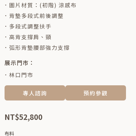
⠂圖片材質：(初階) 涼感布
⠂背墊多段式前後調整
⠂多段式調整扶手
⠂高背支撐肩、頸
⠂弧形背墊腰部強力支撐
展示門市：
⠂林口門市
專人諮詢
預約參觀
NT$52,800
布料